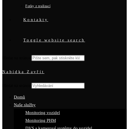
Fotky z realizací
Kontakty
Toggle website search
Hledat na stránce
Nabídka
Zavřít
Hledat na stránce
Domů
Naše služby
Monitoring vozidel
Monitoring PHM
DVS a kamerové systémy do vozidel