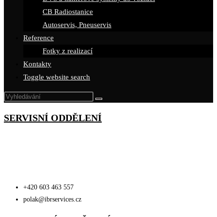
CB Radiostanice
Autoservis, Pneuservis
Reference
Fotky z realizací
Kontakty
Toggle website search
SERVISNÍ ODDĚLENÍ
Jan Polák
jednatel společnosti
+420 603 463 557
polak@ibrservices.cz